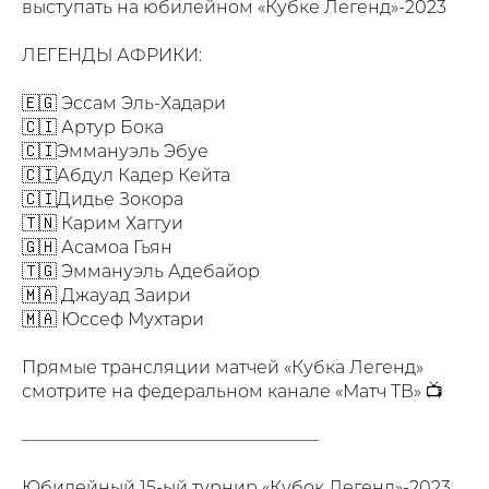
выступать на юбилейном «Кубке Легенд»-2023
ЛЕГЕНДЫ АФРИКИ:
🇪🇬 Эссам Эль-Хадари
🇨🇮 Артур Бока
🇨🇮Эммануэль Эбуе
🇨🇮Абдул Кадер Кейта
🇨🇮Дидье Зокора
🇹🇳 Карим Хаггуи
🇬🇭 Асамоа Гьян
🇹🇬 Эммануэль Адебайор
🇲🇦 Джауад Заири
🇲🇦 Юссеф Мухтари
Прямые трансляции матчей «Кубка Легенд»
смотрите на федеральном канале «Матч ТВ» 📺
—————————————————