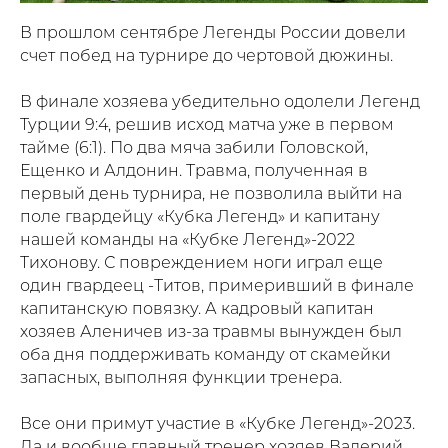
В прошлом сентябре Легенды России довели
счет побед на турнире до чертовой дюжины.
В финале хозяева убедительно одолели Легенд
Турции 9:4, решив исход матча уже в первом
тайме (6:1). По два мяча забили Головской,
Ещенко и Алдонин. Травма, полученная в
первый день турнира, не позволила выйти на
поле гвардейцу «Кубка Легенд» и капитану
нашей команды на «Кубке Легенд»-2022
Тихонову. С повреждением ноги играл еще
один гвардеец -Титов, примеривший в финале
капитанскую повязку. А кадровый капитан
хозяев Аленичев из-за травмы вынужден был
оба дня поддерживать команду от скамейки
запасных, выполняя функции тренера.
Все они примут участие в «Кубке Легенд»-2023.
Да и вообще главный тренер хозяев Валерий