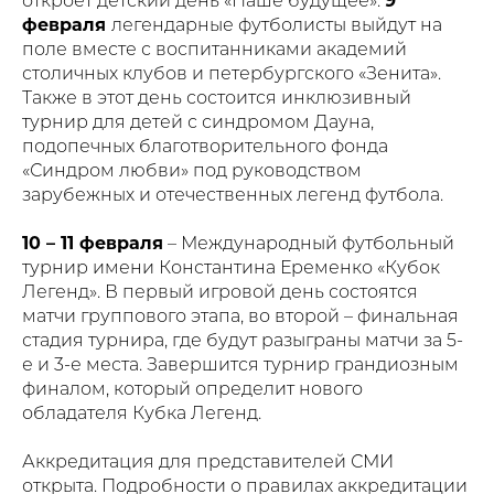
откроет детский день «Наше будущее»:
9
февраля
легендарные футболисты выйдут на
поле вместе с воспитанниками академий
столичных клубов и петербургского «Зенита».
Также в этот день состоится инклюзивный
турнир для детей с синдромом Дауна,
подопечных благотворительного фонда
«Синдром любви» под руководством
зарубежных и отечественных легенд футбола.
10 – 11 февраля
– Международный футбольный
турнир имени Константина Еременко «Кубок
Легенд». В первый игровой день состоятся
матчи группового этапа, во второй – финальная
стадия турнира, где будут разыграны матчи за 5-
е и 3-е места. Завершится турнир грандиозным
финалом, который определит нового
обладателя Кубка Легенд.
Аккредитация для представителей СМИ
открыта. Подробности о правилах аккредитации