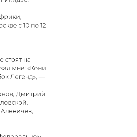
оникидзе.
Африки,
кве с 10 по 12
е стоят на
зал мне: «Кони
бок Легенд», —
онов, Дмитрий
оловской,
 Аленичев,