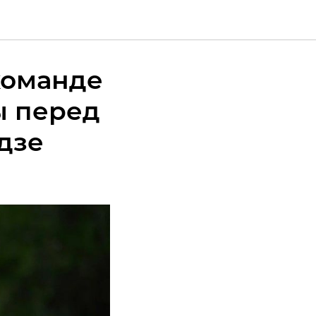
 команде
ы перед
дзе