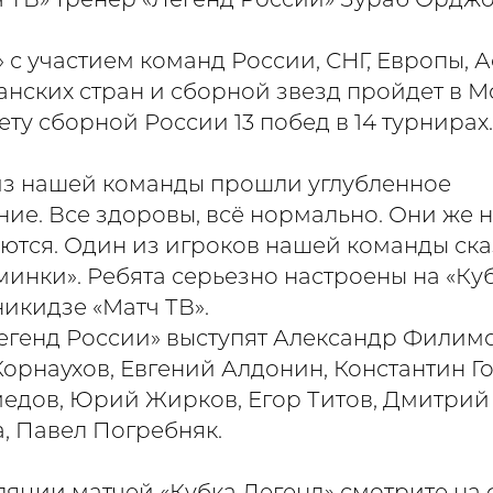
 ТВ» тренер «Легенд России» Зураб Ордж
 с участием команд России, СНГ, Европы, 
ских стран и сборной звезд пройдет в Мос
ету сборной России 13 побед в 14 турнирах.
из нашей команды прошли углубленное
ие. Все здоровы, всё нормально. Они же н
уются. Один из игроков нашей команды ска
минки». Ребята серьезно настроены на «Ку
икидзе «Матч ТВ».
егенд России» выступят Александр Филим
Корнаухов, Евгений Алдонин, Константин Г
едов, Юрий Жирков, Егор Титов, Дмитрий
, Павел Погребняк.