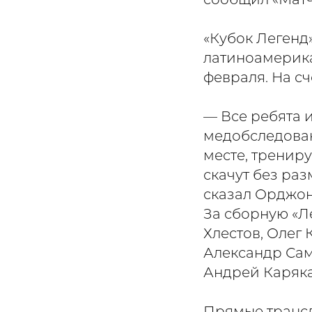
сообщил «Матч
«Кубок Легенд»
латиноамерикан
февраля. На сч
— Все ребята 
медобследован
месте, тренир
скачут без раз
сказал Орджон
За сборную «Л
Хлестов, Олег 
Александр Сам
Андрей Каряка