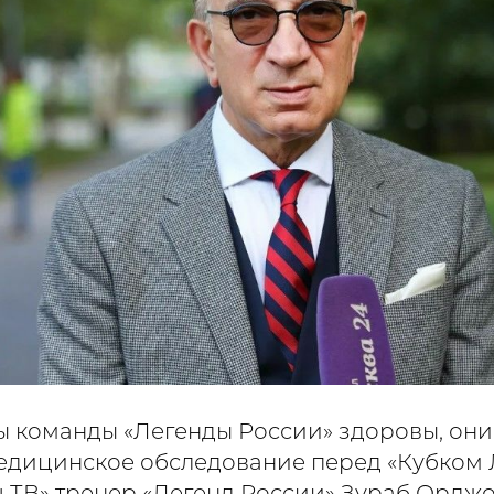
ы команды «Легенды России» здоровы, он
едицинское обследование перед «Кубком 